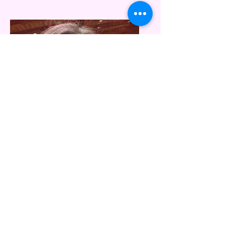
Nuri Vargas
Подвійна мова
Ресурсний вчитель
nvargas@sandi.net