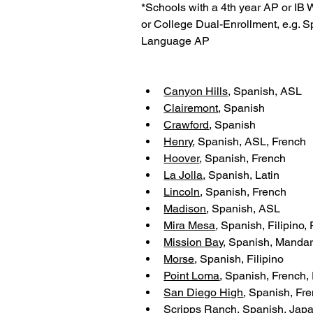
*Schools with a 4th year AP or IB
or College Dual-Enrollment, e.g. S
Language AP
Canyon Hills
, Spanish, ASL
Clairemont
, Spanish
Crawford
, Spanish
Henry
, Spanish, ASL, French
Hoover
, Spanish, French
La Jolla
, Spanish, Latin
Lincoln
, Spanish, French
Madison
, Spanish, ASL
Mira Mesa
, Spanish, Filipino,
Mission Bay
, Spanish, Mandar
Morse
, Spanish, Filipino
Point Loma
, Spanish, French,
San Diego High
, Spanish, Fr
Scripps Ranch
, Spanish, Japa