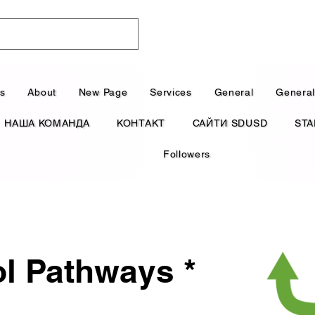
ts
About
New Page
Services
General
Genera
НАША КОМАНДА
КОНТАКТ
САЙТИ SDUSD
STA
Followers
l Pathways *