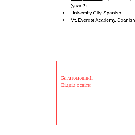
(year 2)
University City
, Spanish
Mt. Everest Academy
, Spanis
КОНТАКТ
Багатомовний
Відділ освіти
4100 Normal St. Room 2009
Сан-Дієго, Каліфорнія 92103
Тел.: (619) 725-7264