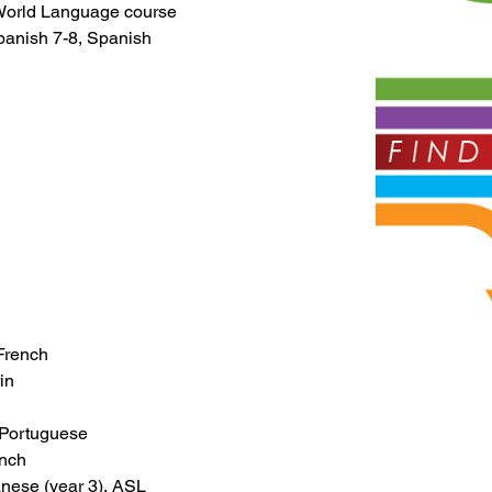
 World Language course 
panish 7-8, Spanish 
 French
in
 Portuguese
ench
nese (year 3), ASL 