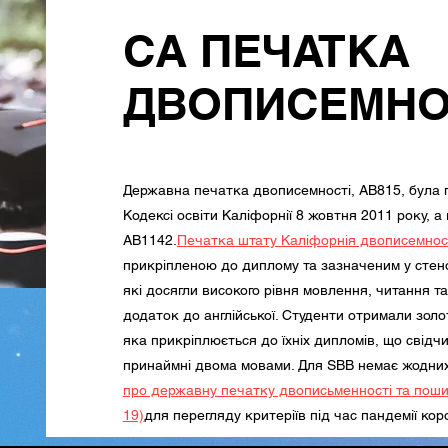
CA ПЕЧАТКА
ДВОПИСЕМНО
Державна печатка двописемності, AB815, була п
Кодексі освіти Каліфорнії 8 жовтня 2011 року, а 
AB1142.
Печатка штату Каліфорнія двописемнос
прикріпленою до диплому та зазначеним у стено
які досягли високого рівня мовлення, читання т
додаток до англійської. Студенти отримали золо
яка прикріплюється до їхніх дипломів, що свідчи
принаймні двома мовами. Для SBB немає жодних 
про державну печатку двописьменності та поши
19)
для перегляду критеріїв під час пандемії кор