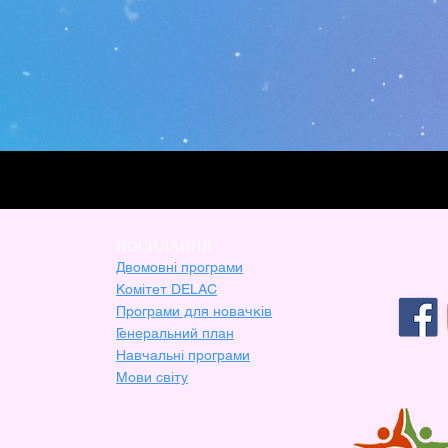
ПОСИЛАННЯ
Двомовні програми
Комітет DELAC
Програми для новачків
Генеральний план
Навчальні програми
Мови світу