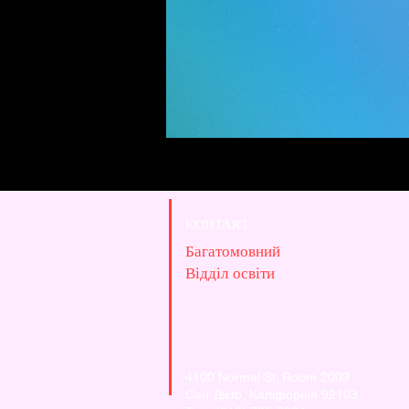
КОНТАКТ
Багатомовний
Відділ освіти
4100 Normal St. Room 2009
Сан-Дієго, Каліфорнія 92103