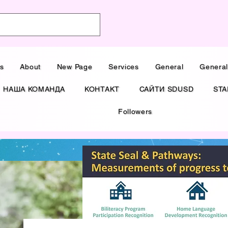
ts
About
New Page
Services
General
Genera
НАША КОМАНДА
КОНТАКТ
САЙТИ SDUSD
STA
Followers