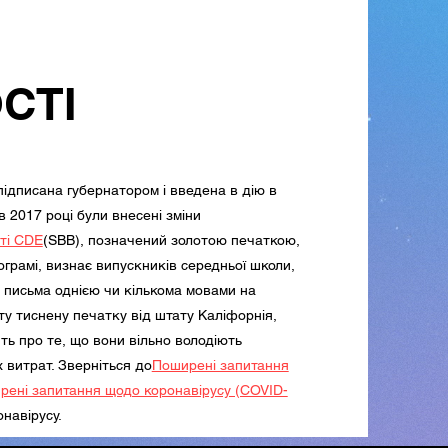
СТІ
ідписана губернатором і введена в дію в
в 2017 році були внесені зміни
ті CDE
(SBB), позначений золотою печаткою,
грамі, визнає випускників середньої школи,
а письма однією чи кількома мовами на
ту тиснену печатку від штату Каліфорнія,
ть про те, що вони вільно володіють
витрат. Зверніться до
Поширені запитання
рені запитання щодо коронавірусу (COVID-
онавірусу.