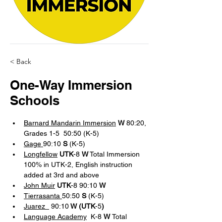
< Back
One-Way Immersion
Schools
Barnard Mandarin Immersion
W
 80:20, 
Grades 1-5  50:50 (K-5)
Gage 
90:10 
S 
(K-5)
Longfellow
UTK
-8 
W
 Total Immersion 
100% in UTK-2, English instruction 
added at 3rd and above
John Muir
UTK
-8 90:10 
W
Tierrasanta 
50:50 
S 
(K-5)
Juarez  
 90:10
 W (UTK
-5
)
Language Academy
 K-8 
W 
Total 